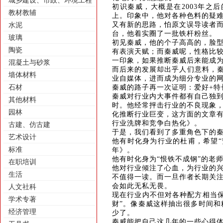
城乡建设、市政、环境工程
初识秦威，大概是在
2003年
教材教辅
上。印象中，他对各种色料的疑
又有新的思路，怕原文误导读者
水泥
台，他着实圈了一批铁杆粉丝。
玻璃
初见秦威，他的个子高高的，脸
陶瓷
有表演天赋；而秦威呢，性格比
一印象，如果推断秦威后来能成
混凝土与砂浆
而后来的发展却出乎人们意料，
墙体材料
业自媒体，进而成为细分专业的
石材
秦威的路子再一次证明：爱好
+
秦威对行业内大事件都有自己独
其他材料
时。他经常抨击行业的不良现象
园林
化推断行业巨变，这方面的文章
行业洗牌和竞争白热化》。
古建、仿古建
于是，我们看到了多重角色下的
艺术设计
他有时化身为行业的杜甫，希望
标准
年》。
他有时化身为
“恨铁不成钢”的老
在职培训
他对行业倾注了心血，为行业的
生活
不值得一读。而一旦作者长期关
会如此无私无畏。
人文社科
现在行业内不但对各种配方相当
学术专著
财”。像秦威这样抽出很多时间
经济管理
少了。
秦威能把自己这几年的一些心得