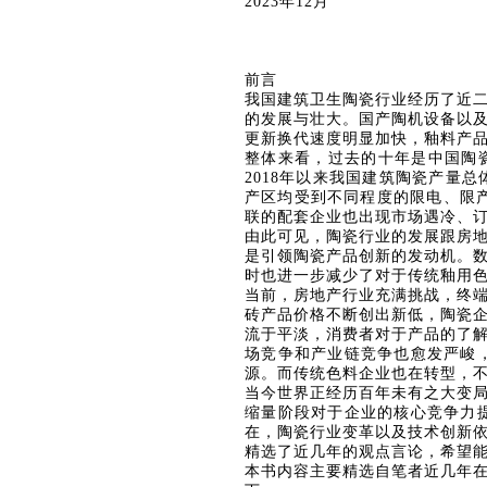
2023年12月
前言
我国建筑卫生陶瓷行业经历了近
的发展与壮大。国产陶机设备以
更新换代速度明显加快，釉料产
整体来看，过去的十年是中国陶
2018年以来我国建筑陶瓷产量
产区均受到不同程度的限电、限产
联的配套企业也出现市场遇冷、
由此可见，陶瓷行业的发展跟房
是引领陶瓷产品创新的发动机。
时也进一步减少了对于传统釉用
当前，房地产行业充满挑战，终
砖产品价格不断创出新低，陶瓷
流于平淡，消费者对于产品的了
场竞争和产业链竞争也愈发严峻
源。而传统色料企业也在转型，
当今世界正经历百年未有之大变
缩量阶段对于企业的核心竞争力
在，陶瓷行业变革以及技术创新
精选了近几年的观点言论，希望
本书内容主要精选自笔者近几年