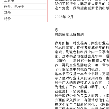
工具书
我们了解行业，既需要大部头的
软件、电子书
这个角度，我盼望秦威新书的出
其他
2023年12月
特价
序二
思想盛宴见解独到
岁月如梭，时光荏苒，陶瓷行业
的思想盛宴，将作者秦威多年的
秦威，陶瓷色釉料行业内一位享
家。这本书是他在过去几年中，
《陶论
——新时代中国建陶大变
养，再到企业品牌建设，每一章
了行业发展中的挑战与机遇。
这本书不仅是一本专业书籍，更
示了他对行业未来的深刻洞察，
对于广大的陶瓷技术人员而言，
为他们在工作中的得力助手。对
业生涯打下坚实基础。
对于陶瓷企业的负责人而言，《
方面的深入探讨，有望带领他们
在这个变革与创新的时代，《陶
更广阔未来的催化剂，为行业的