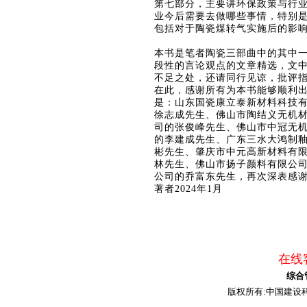
第七部分，主要讲环保政策与行
业今后需要去做哪些事情，特别
包括对于陶瓷煤转气实施后的影
本书是笔者陶瓷三部曲中的其中
段性的言论观点的文章精选，文
不足之处，还请同行见谅，批评
在此，感谢所有为本书能够顺利
是：山东国瓷康立泰新材料科技
徐志成先生、佛山市陶结义无机
司的张俊峰先生、佛山市中冠无
的李建成先生、广东三水大鸿制
彬先生、肇庆市中元高新材料有
林先生、佛山市扬子颜料有限公
公司的乔富东先生，再次深表感
著者
2024年1月
在线客
综合
版权所有:中国建设科技