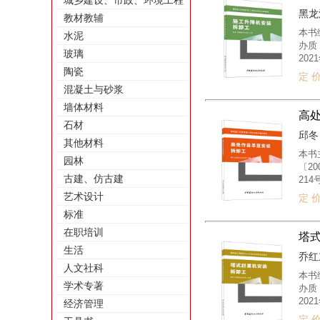
城乡建设、市政、环境工程
黑龙
教材教辅
本书
水泥
办质
玻璃
20
使用
陶瓷
定 价
特种
混凝土与砂浆
司机
墙体材料
员的
高
石材
邱冬 
其他材料
本书
园林
〔2
古建、仿古建
21
遵循
艺术设计
定 价
员；
标准
升降
训和
在职培训
塔
生活
乔红东
人文社科
本书
学术专著
办质
20
经济管理
际 
定 价