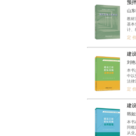
预
山东硅
教材
基本
计、
定 价
建
刘艳莉
本书
中以
法律
入分
定 价
际，
专用
建
韩如波
本书
同概
从业