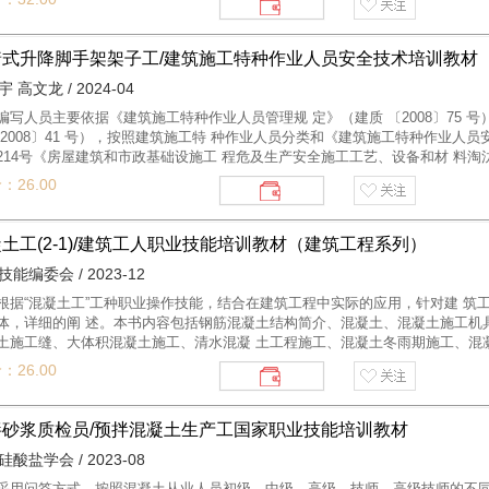
特 种作业人员；其余9本为专业性用书，分别适用于建筑电工、普通脚手架架
司机、施工升 降机司机、塔 式起重机安装拆卸工、施工升降机安装拆卸工、 
员的业务培训和指导考核，也可作为专业 院校和有关培训机构的建筑施工安全
着式升降脚手架架子工/建筑施工特种作业人员安全技术培训教材
 高文龙 / 2024-04
编写人员主要依据《建筑施工特种作业人员管理规 定》（建质 〔2008〕75
〔2008〕41 号），按照建筑施工特 种作业人员分类和《建筑施工特种作业人员
214号《房屋建筑和市政基础设施工 程危及生产安全施工工艺、设备和材 料
遵循符合实际、注重实效的原则，编写了10本系列教材。其 中，《特种作业
：26.00
 员；其余9本为专业性用书，分别适用于建筑电工、普通脚手架架子工、附着
升 降机司机、塔式起重机 安装拆卸工、施工升降机安装拆卸工、 高处作业吊
训和指导考核，也可作为专业 院校和有关培训机构的建筑施工安全教学用书。
土工(2-1)/建筑工人职业技能培训教材（建筑工程系列）
能编委会 / 2023-12
根据“混凝土工”工种职业操作技能，结合在建筑工程中实际的应用，针对建 
体，详细的阐 述。本书内容包括钢筋混凝土结构简介、混凝土、混凝土施工机
土施工缝、大体积混凝土施工、清水混凝 土工程施工、混凝土冬雨期施工、混
岗位安全常识、相关法律法规及务工常识。 本书对于加强建筑工人培训工作，
：26.00
值，对保证建筑工程施工质量，促进建筑安装工程施工新技术、新工 艺、新材
拌砂浆质检员/预拌混凝土生产工国家职业技能培训教材
酸盐学会 / 2023-08
采用问答方式，按照混凝土从业人员初级、中级、高级、技师、高级技师的不同