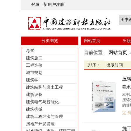
登录
新用户注册
分类浏览
网站首页
出版
考试
当前位置：
网站首页
建筑施工
排序：
工程造价
城市规划
压
建筑学
姜永正
建筑结构与岩土工程
建筑设备
本书
压铸
建筑电气与智能化
的使
建筑机械
可作
定 价
建筑工程经济与管理
房地产开发管理
施