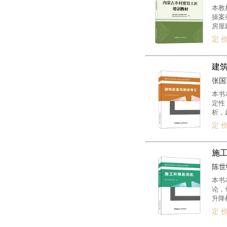
果，
本教
行补
操案
房屋
术、
定 价
作为
建
张国飞
本书
定性
析，
定 价
施
陈世明
本书
论，
升降
定 价