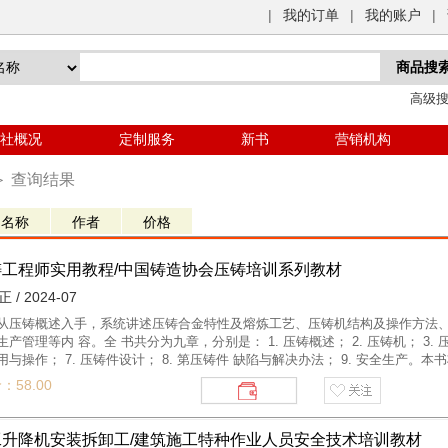
|
我的订单
|
我的账户
|
高级
社概况
定制服务
新书
营销机构
＞
查询结果
铸工程师实用教程/中国铸造协会压铸培训系列教材
 / 2024-07
从压铸概述入手，系统讲述压铸合金特性及熔炼工艺、压铸机结构及操作方法、
生产管理等内 容。全 书共分为九章，分别是： 1. 压铸概述； 2. 压铸机； 3. 压
用与操作； 7. 压铸件设计； 8. 第压铸件 缺陷与解决办法； 9. 安全生产
为大专院校相关专业的教学参考书。
：58.00
工升降机安装拆卸工/建筑施工特种作业人员安全技术培训教材