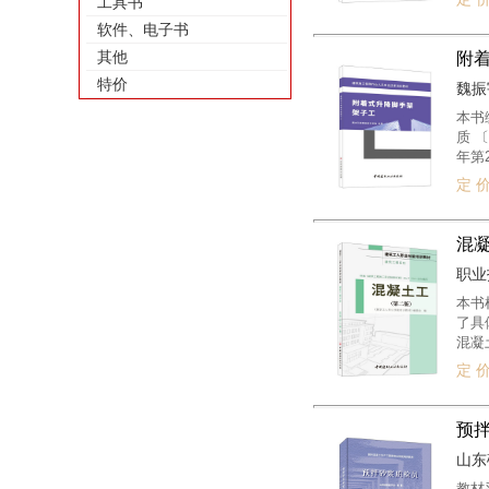
工具书
施工
软件、电子书
重机
业人
其他
附
特价
魏振宇
本书
质 
年第
况，
定 价
业人
施工
务培
混凝
职业技
本书
了具
混凝
土工
定 价
用价
预
山东硅
教材