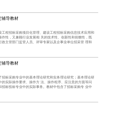
管部门监管 人员、评审专家以及企事业单位招采管理和投标岗
定辅导教材
设工程招标采购项目化管理、建设工程招标采购信息技术应用和
操作性，又兼顾行业发展相 关的技术性、创新性和前瞻性，既
行政主管部门监管人员、评审专家以及企事业单位招采管 理和
定辅导教材
了招标采购专业中的基本理论研究和实务理论研究；基本理论研
中的实际操作要求、操作方 法、操作程序、应注意的方面等问
和招标投标专业中的实际事务。教材中包含了招标采购专 业中
实务理论研究包括行业和专业在实际事务工作中的实际操作要
案例。教材共分为９章，首 先介绍了建设工程招标采购专业的
设备的招标采购内容进行分章节的阐述。另外，针对目 前国内
 标采购的具体操作，进行了独立的、分章节的阐述。本教材的主
人员的理论学习和实操指 导。第二，时效性，所引用的国家和
实务操作部分力求详尽。第四，各章所附案例是近年最 新成