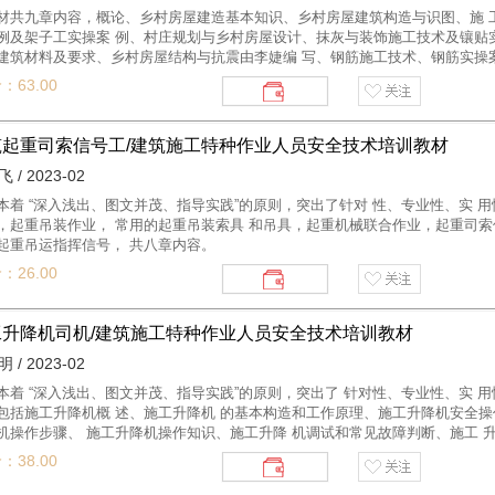
具有可借鉴性。第五，由于教材编制时间紧迫，原则上以2016版《全国建筑市
材共九章内容，概论、乡村房屋建造基本知识、乡村房屋建筑构造与识图、施 
充、增加、修订和 完善。
例及架子工实操案 例、村庄规划与乡村房屋设计、抹灰与装饰施工技术及镶贴
建筑材料及要求、乡村房屋结构与抗震由李婕编 写、钢筋施工技术、钢筋实操
电工实操案例。 本教材以案例教学为主，图文并茂，收录了内蒙古乡村建设典
：63.00
相关院校师生及相关专业技术人员参考用 书。
筑起重司索信号工/建筑施工特种作业人员安全技术培训教材
 / 2023-02
本着 “深入浅出、图文并茂、指导实践”的原则，突出了针对 性、专业性、实 
，起重吊装作业， 常用的起重吊装索具 和吊具，起重机械联合作业，起重司索
起重吊运指挥信号， 共八章内容。
：26.00
工升降机司机/建筑施工特种作业人员安全技术培训教材
 / 2023-02
本着 “深入浅出、图文并茂、指导实践”的原则，突出了 针对性、专业性、实 
包括施工升降机概 述、施工升降机 的基本构造和工作原理、施工升降机安全操
机操作步骤、 施工升降机操作知识、施工升降 机调试和常见故障判断、施工 
：38.00