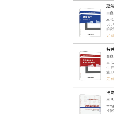
建
白皛 
本书
识，
的设
程，
定 价
特
白皛 
本书
生 
施工
定 价
消
王飞虎
本书
报警