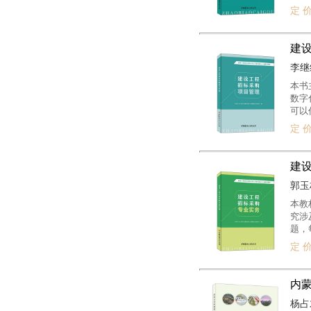
为建
定 价
位人
建
李继红
本书
数字
可以
投标
定 价
建
郭玉林
本教
究涉
题，
的基
定 价
求、
理论
已经
内
要编
杨占才
地方