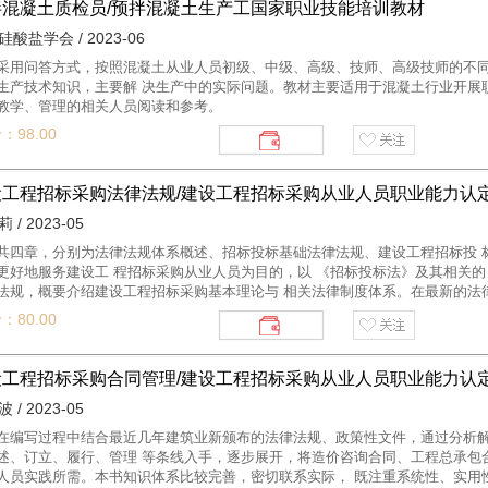
拌混凝土质检员/预拌混凝土生产工国家职业技能培训教材
酸盐学会 / 2023-06
采用问答方式，按照混凝土从业人员初级、中级、高级、技师、高级技师的不同
生产技术知识，主要解 决生产中的实际问题。教材主要适用于混凝土行业开展
教学、管理的相关人员阅读和参考。
：98.00
设工程招标采购法律法规/建设工程招标采购从业人员职业能力认
 / 2023-05
共四章，分别为法律法规体系概述、招标投标基础法律法规、建设工程招标投 
更好地服务建设工 程招标采购从业人员为目的，以 《招标投标法》及其相关的
法规，概要介绍建设工程招标采购基本理论与 相关法律制度体系。在最新的法
析、逐条解读、详尽展开，使读者全面掌握每一条款的内涵和外延，提高应 对
：80.00
既注重系统性、实 用性和可操作性，又兼顾行业发展相关的技术性、创新性和
教材，也可以作为各级建设行政主管部门监管人 员、评审专家以及企事业单位
设工程招标采购合同管理/建设工程招标采购从业人员职业能力认
 / 2023-05
在编写过程中结合最近几年建筑业新颁布的法律法规、政策性文件，通过分析解
述、订立、履行、管理 等条线入手，逐步展开，将造价咨询合同、工程总承包
人员实践所需。本书知识体系比较完善，密切联系实际， 既注重系统性、实用