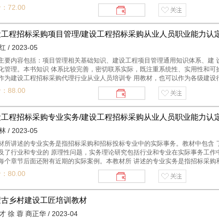
 设工程招标采购代理行业从业人员培训专用教材，也可以作为各级建设行政主
：72.00
员的参考书。
设工程招标采购项目管理/建设工程招标采购从业人员职业能力认
 / 2023-05
主要内容包括：项目管理相关基础知识、建设工程项目管理通用知识体系、建 
化管理。本书知识 体系比较完善，密切联系实际，既注重系统性、实用性和可
作为建设工程招标采购代理行业从业人员培训专 用教材，也可以作为各级建设
岗位人员的参考书。
：88.00
设工程招标采购专业实务/建设工程招标采购从业人员职业能力认
 / 2023-05
材所讲述的专业实务是指招标采购和招标投标专业中的实际事务。教材中包含 
及了行业和专业的 原理性问题，实务理论研究包括行业和专业在实际事务工作
每个章节后面还附有近期的实际案例。本教材所 讲述的专业实务是指招标采购
本理论研究和实务理论研究；基本理论研究涉及了行业和专业的原理性问题， 
：80.00
操作方法、操作程 序、应注意的方面等问题，每个章节后面还附有近期的实际
，然后对本专业最普遍、最广泛应用的勘察设 计、工程监理、工程施工、材料
大范围实施的EPC、PPP、全过程工程咨询、电子招标投标的建设工程项目招
蒙古乡村建设工匠培训教材
写原则：第一，适 用性，能够适用于从事本专业的执业人员、监督人员、管理
 徐 蓉 商正华 / 2023-04
的法律法规和规定是目前现行适用的政策。第 三，对理论基础部分进行简述，