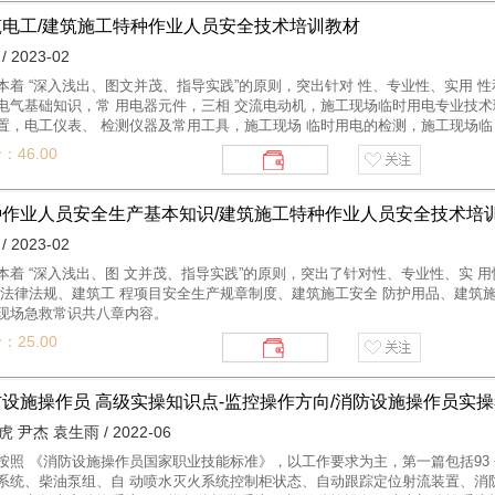
筑电工/建筑施工特种作业人员安全技术培训教材
/ 2023-02
本着 “深入浅出、图文并茂、指导实践”的原则，突出针对 性、专业性、实用 
电气基础知识，常 用电器元件，三相 交流电动机，施工现场临时用电专业技术
置，电工仪表、 检测仪器及常用工具，施工现场 临时用电的检测，施工现场临
共十一章内容。
：46.00
种作业人员安全生产基本知识/建筑施工特种作业人员安全技术培
/ 2023-02
本着 “深入浅出、图 文并茂、指导实践”的原则，突出了针对性、专业性、实 
产法律法规、建筑工 程项目安全生产规章制度、建筑施工安全 防护用品、建筑
现场急救常识共八章内容。
：25.00
防设施操作员 高级实操知识点-监控操作方向/消防设施操作员实
 尹杰 袁生雨 / 2022-06
按照 《消防设施操作员国家职业技能标准》，以工作要求为主，第一篇包括93
系统、柴油泵组、自 动喷水灭火系统控制柜状态、自动跟踪定位射流装置、消