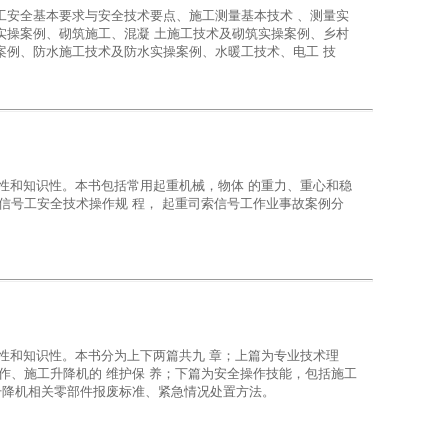
 场与招标投标行业从业人员培训教材》为基础框架，在此之上进
工安全基本要求与安全技术要点、施工测量基本技术 、测量实
实操案例、砌筑施工、混凝 土施工技术及砌筑实操案例、乡村
案例、防水施工技术及防水实操案例、水暖工技术、电工 技
型工程风貌图片，既 可作为全区乡村建设工匠培训用书，又可
用性和知识性。本书包括常用起重机械，物体 的重力、重心和稳
信号工安全技术操作规 程， 起重司索信号工作业事故案例分
用性和知识性。本书分为上下两篇共九 章；上篇为专业技术理
作、施工升降机的 维护保 养；下篇为安全操作技能，包括施工
升降机相关零部件报废标准、紧急情况处置方法。