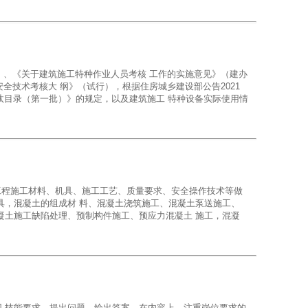
子工、附着 式升降脚手架架子工、建筑起重司索信号工、塔式起
高处作业吊篮安装拆卸工。 本系列教材主要用于建筑施工特种作
教学用书。
 号）、《关于建筑施工特种作业人员考核 工作的实施意见》（建办
安全技术考核大 纲》（试行），根据住房城乡建设部公告2021
淘汰目录（第一批）》的规定，以及建筑施工 特种设备实际使用情
安全生产基本知识》是综合性教材，适用于所有的建筑施工特种作
式升降脚 手架架子工、建筑起重司索信号工、塔式起重机司机、
篮安装拆卸工。 本系列教材主要用于建筑施工特种作业人员的业
筑工程施工材料、机具、施工工艺、质量要求、安全操作技术等做
具，混凝土的组成材 料、混凝土浇筑施工、混凝土泵送施工、
凝土施工缺陷处理、预制构件施工、预应力混凝土 施工，混凝
全面提升建筑工人操作技能水平和职业安全水平 具有很好的应
料的推广与应用也有很好的推动作用。
 技能要求，提出问题，给出答案。在内容上，注重岗位要求的