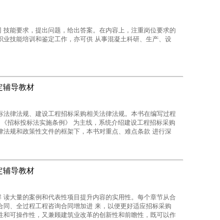
 技能要求，提出问题，给出答案。在内容上，注重岗位要求的
职业技能培训和鉴定工作，亦可供 从事混凝土科研、生产、设
定辅导教材
标法律法规、建设工程招标采购相关法律法规。本书在编写过程
 《招标投标法实施条例》 为主线，系统介绍建设工程招标采购
律法规和政策性文件的框架下，本书对重点、难点条款 进行深
和解决实际问题的能力。本书知识体系比较完善，密切联系实
前瞻性，既可以作为建设工 程招标采购代理行业从业人员培训
招采管理和投标岗位人员的参考书。
定辅导教材
 读大量的案例和代表性项目提升内容的实用性。每个章节从合
合同、全过程工程咨询合同增加进 来，以便更好适应招标采购
性和可操作性，又兼顾建筑业改革的创新性和前瞻性，既可以作