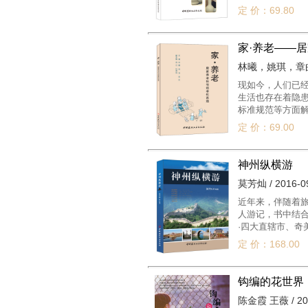
造型进行详细拉
定 价：69.80
家·养老——
林曦，姚琪，章曲 /
现如今，人们已经
生活也存在着隐
标准规范等方面
定 价：69.00
神州纵横游
莫芳灿 / 2016-0
近年来，伴随着旅
人游记，书中结
·四大直辖市、奇
区，特别适合热
定 价：168.00
钩编的花世界
陈金霞 王薇 / 20