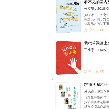
看不见的室内
侯立安 / 2019-0
据统计，一天之中
头辨识不清，对
络和他人的答案
相关疑惑，我们
定 价：36.00
行了收集、梳理，
第二章为“污染篇
章为“健康篇”，
我把单词画出
的室内空气才是好
王小宇（Emily） /
端治理三个方面
空气污染篇”，
室内空气的相关知
定 价：28.00
跟我学陶艺·
苏天高 / 2017-1
《跟我学陶艺·手
技艺的要求选取教
过程按照工作流