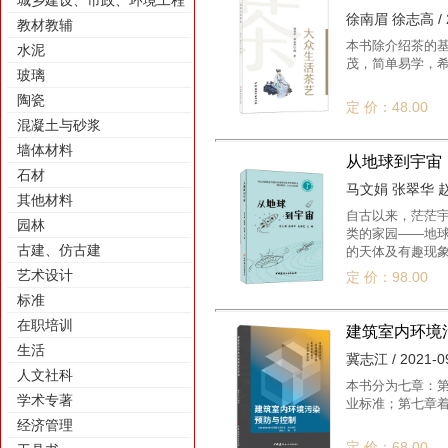
城乡建设、市政、环境工程
徐南眉 徐志高 / 2
教材教辅
本书除介绍茶的
水泥
茂，简单易学，希
玻璃
陶瓷
定 价：48.00
混凝土与砂浆
墙体材料
从地球到宇宙
石材
马文娟 张翠华 赵学
其他材料
自古以来，茫茫
园林
类的家园——地球
古建、仿古建
的天体及有趣现象
之间的距离，特
艺术设计
定 价：98.00
为中小学课外读
标准
在职培训
建筑室内环境
生活
冀志江 / 2021-0
人文社科
本书分为七章：
学术专著
业标准；第七章着
经济管理
定 价：68.00