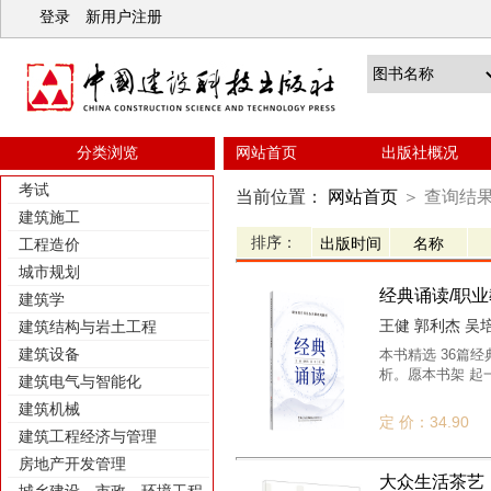
登录
新用户注册
分类浏览
网站首页
出版社概况
考试
当前位置：
网站首页
＞
查询结
建筑施工
排序：
工程造价
城市规划
经典诵读/职
建筑学
王健 郭利杰 吴培 /
建筑结构与岩土工程
建筑设备
本书精选 36篇
析。愿本书架 起
建筑电气与智能化
建筑机械
定 价：34.90
建筑工程经济与管理
房地产开发管理
大众生活茶艺