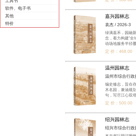
工具书
占总面积的36.
软件、电子书
特秀，亦名“芙蓉
名。只有开化例外
其他
嘉兴园林志
特价
袁杰 / 2026-3
绿满嘉禾，园融新
念，着力构建“全
动场地服务半径覆
中、园在城中”的
定 价：468.00
温州园林志
温州市综合行政执法
编史修志，旨在
木名园，兼涵规划
句，写尽江心双
借鉴与传承，提供
定 价：500.00
绍兴园林志
绍兴市综合行政执法
本志书以辩证唯物