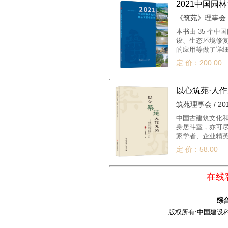
2021中国园
《筑苑》理事会 / 
本书由 35 个
设、生态环境修复
的应用等做了详细
范意义和参考价值
定 价：200.00
可以作为本科和高
以心筑苑·人
筑苑理事会 / 201
中国古建筑文化和
身居斗室，亦可尽
家学者、企业精英
阳组织召开园林古
定 价：58.00
视野下的民族建筑
望本文集能为青
在线客
综
版权所有:中国建设科技