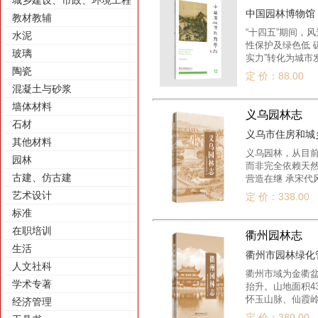
城乡建设、市政、环境工程
中国园林博物馆 / 
教材教辅
“十四五”期间，
水泥
性保护及绿色低 
玻璃
实力”转化为城市
京以鲜明的生态
陶瓷
定 价：88.00
混凝土与砂浆
墙体材料
义乌园林志
石材
义乌市住房和城乡建
其他材料
义乌园林，从目前
园林
而非完全依赖天
古建、仿古建
营造在继 承宋代
木掩映成趣，颇 
艺术设计
定 价：338.00
标准
在职培训
衢州园林志
生活
衢州市园林绿化管理
人文社科
衢州市域为金衢
学术专著
抬升。山地面积4
怀玉山脉、仙霞岭
经济管理
从福建浦城与江山
定 价：380.00