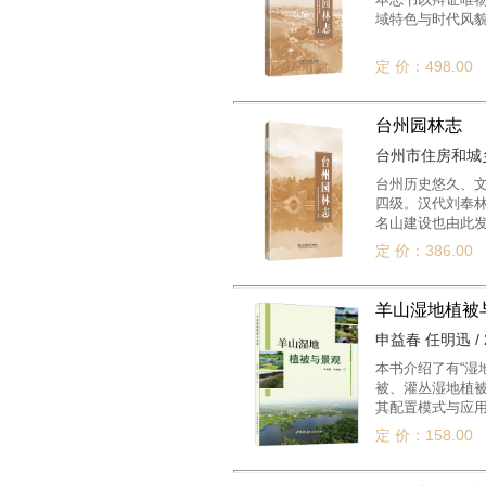
域特色与时代风貌
定 价：498.00
台州园林志
台州市住房和城乡建
台州历史悠久、
四级。汉代刘奉林
名山建设也由此
定 价：386.00
羊山湿地植被
申益春 任明迅 / 2
本书介绍了有“湿
被、灌丛湿地植被
其配置模式与应用
为风景园林规划
定 价：158.00