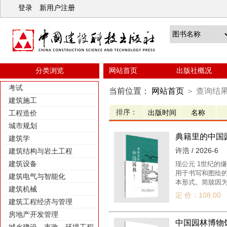
登录
新用户注册
分类浏览
网站首页
出版社概况
考试
当前位置：
网站首页
＞
查询结
建筑施工
排序：
工程造价
城市规划
典籍里的中国
建筑学
许浩 / 2026-6
建筑结构与岩土工程
建筑设备
现公元 1世纪的
用于书写和图绘的
建筑电气与智能化
本形式。简牍因
建筑机械
定 价：108.00
建筑工程经济与管理
房地产开发管理
中国园林博物