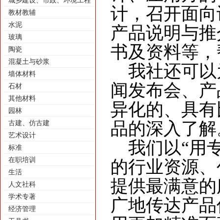
城乡建设、市政、环境工程
计，召开面向
教材教辅
水泥
产品说明与推
玻璃
书及资料等，
陶瓷
混凝土与砂浆
我社还可以
墙体材料
闻发布会、产
石材
其他材料
异化的、具有
园林
品的深入了解
古建、仿古建
艺术设计
我们以“用
标准
在职培训
的行业资源、
生活
提供最满意的
人文社科
学术专著
广地传达产品
经济管理